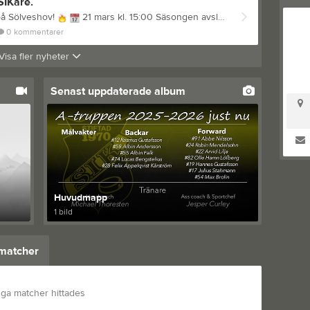
SIKare.
på Sölveshov!
21 mars kl. 15:00 Säsongen avslutas på bästa möjliga sätt när gamla SIK-profiler snörar på sig skridskorna igen och möts i en rafflande prestigematch på isen i Sölveshov! Det blir en eftermiddag fylld av nostalgi, skratt och härlig hockey, där publikfavoriter från förr återigen kliver ut på isen för att bjuda på show.
0
kommentarer
Visa fler nyheter
Senast uppdaterade album
Huvudmapp
1 bild
matcher
nga matcher hittades