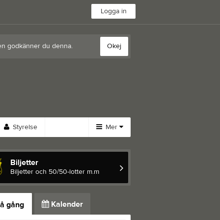
Logga in
sten godkänner du denna.
Okej
Styrelse
Mer
Huvudmeny
Övrigt
Biljetter
Kontakt
Besökarstatistik
Biljetter och 50/50-lotter m.m
Länkar
Dokument
Kalender
å gång
Bli medlem
Stadgar SIK