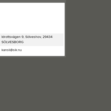
Idrottsvägen 9, Sölveshov, 29434
SÖLVESBORG
kansli@sik.nu