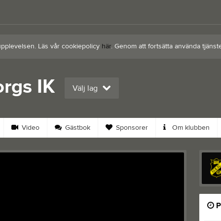
upplevelsen. Läs vår cookiepolicy
här
. Genom att fortsätta använda tjän
rgs IK
Välj lag
Video
Gästbok
Sponsorer
Om klubben
P