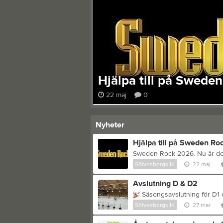
till på Sweden Rock?
0
Nyheter
Hjälpa till på Sweden Ro
Sölvesborgs IK
22 maj
Avslutning D & D2
Säsongsavslutning för D1
Sölvesborgs IK
27 mar