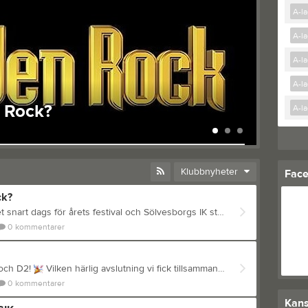
A-l
A-l
A-l
A-l
Avslutning D & D2
A-l
27 mar
0
Klubbnyheter
Fac
ck?
Sweden Rock 2026. Nu är det snart dags för årets festival och Sölvesborgs IK städar som vanligt festivalen vilket har gjorts sedan 1998. Skillnaden får de föregående åren är att klubben inte har helheten när det gäller städet på festivalen. Årets uppdrag består av att bemanna städet med 30st städare som gör 3x6 timmar. Gå in på https://www.timecenter.se/sik/?rid=19659&tjid=&tidval=&date=2026-06-02&today=2025-12 16&overview=false för att boka dina pass. Passen går åt snabbt så var ute i god tid. Inför varje städpass samlas städarna nere på städcampen som ligger längs med Norje kanal. Viktigt är att varje städare bokar in sig och bokar av sig för varje pass i städcampen. Det finns handskar, krattor, städvästar och övrigt som behövs för att utföra sitt städpass. Arbetsledningen på plats kommer att dela in städarna i olika grupper där varje grupp har en städledare. En mer uppdaterad karta kommer till våren då allt kommer på plats. Varje person måste personligen hämta ut sitt band ute i Norje på ackrediteringen som finns bredvid bussfickorna. Ackrediteringens öppettider kommer till våren på: www.swedenrock.se Att tänka på: - - - - - - - Ta med kläder efter väder. Solkräm, extra vattenflaska Det är alltid samling på campen. Boka alltid in dig innan passet och boka av dig efter passet. Kom i tid, det kan vara köer och svårt att komma fram. Personalparkeringen är borta på Ärtvägen i Norje, samåk gärna. Enklare förtäring erbjuds, beroende på vilken tid på dygnet rasten är. Vid frågor kontaktar ni oss på kansli@sik.nu Mvh Sölvesborgs IK
0
kommentarer
 och D2!
Vilken härlig avslutning vi fick tillsammans ikväll med D1 och D2! Kvällen bjöd på en rolig och uppskattad match mellan föräldrar och barn – med massor av skratt, kämpaglöd och fin gemenskap. Ett stort tack till C1 som ställde upp med domare och målvakt
0
kommentarer
Kans