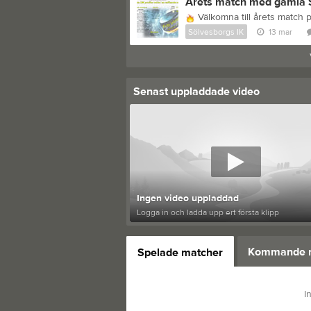
Årets match med gamla 
Välkomna till årets match 
Sölvesborgs IK
13 mar
Senast uppladdade video
Ingen video uppladdad
Logga in och ladda upp ert första klipp
Kommande 
Spelade matcher
I